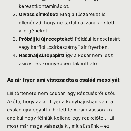
keresztkontaminációt.
Olvass címkéket!
Még a fűszereket is
ellenőrizd, hogy ne tartalmazzanak rejtett
allergéneket.
Próbálj ki új recepteket!
Például lencsefasírt
vagy karfiol „csirkeszárny” air fryerben.
Használj sütőpapírt!
Így a kosár nem lesz
zsíros, és könnyebben takarítható.
Az air fryer, ami visszaadta a család mosolyát
Lili története nem csupán egy készülékről szól.
Azóta, hogy az air fryer a konyhájukban van, a
család újra együtt ülhetett le vidám vacsorákra,
anélkül hogy félniük kellene egy reakciótól. „Lili
most már maga választja ki, mit süssünk – ez