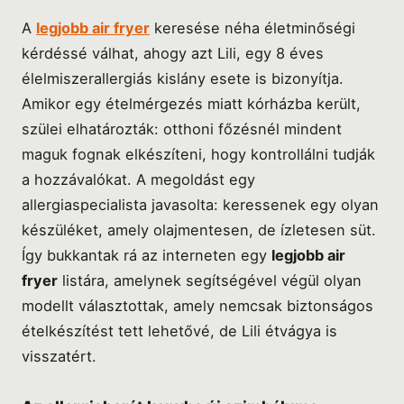
A
legjobb air fryer
keresése néha életminőségi
kérdéssé válhat, ahogy azt Lili, egy 8 éves
élelmiszerallergiás kislány esete is bizonyítja.
Amikor egy ételmérgezés miatt kórházba került,
szülei elhatározták: otthoni főzésnél mindent
maguk fognak elkészíteni, hogy kontrollálni tudják
a hozzávalókat. A megoldást egy
allergiaspecialista javasolta: keressenek egy olyan
készüléket, amely olajmentesen, de ízletesen süt.
Így bukkantak rá az interneten egy
legjobb air
fryer
listára, amelynek segítségével végül olyan
modellt választottak, amely nemcsak biztonságos
ételkészítést tett lehetővé, de Lili étvágya is
visszatért.