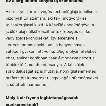
Az allergiabarát konyha új szimbóluma
Az air fryer forró levegős technológiája ideálisnak
bizonyult Lili számára, aki tej-, mogyoró- és
tojásallergiával küzd. A készülék segítségével a
szülők olaj nélkül készíthettek ropogós csirkét
vagy zöldségchipseket, így elkerülve a
keresztkontaminációt, ami a hagyományos
sütőben gyakori lett volna. „Végre olyan ételeket
ehet, amiket korábban csak álmodozva nézett a
többiektől”, mondta édesanyja. A készülék
sokoldalúságát az is mutatja, hogy glutenmentes
puffasztott kenyereket vagy vegán süteményeket
is sütöttek már benne.
Melyik air fryer a legbiztonságosabb
érzékenyeknek?