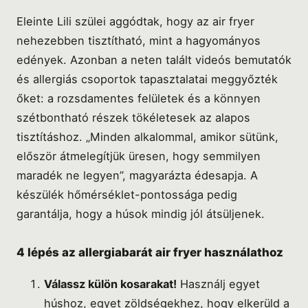
Eleinte Lili szülei aggódtak, hogy az air fryer
nehezebben tisztítható, mint a hagyományos
edények. Azonban a neten talált videós bemutatók
és allergiás csoportok tapasztalatai meggyőzték
őket: a rozsdamentes felületek és a könnyen
szétbontható részek tökéletesek az alapos
tisztításhoz. „Minden alkalommal, amikor sütünk,
először átmelegítjük üresen, hogy semmilyen
maradék ne legyen”, magyarázta édesapja. A
készülék hőmérséklet-pontossága pedig
garantálja, hogy a húsok mindig jól átsüljenek.
4 lépés az allergiabarát air fryer használathoz
Válassz külön kosarakat!
Használj egyet
húshoz, egyet zöldségekhez, hogy elkerüld a