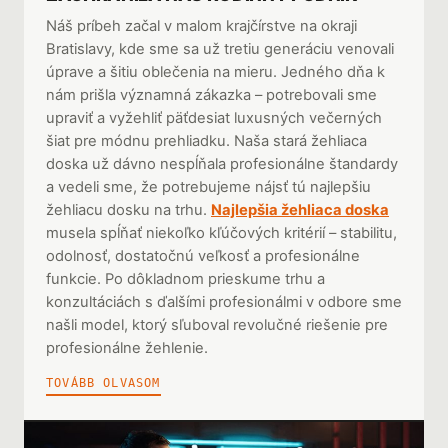
Náš príbeh začal v malom krajčírstve na okraji
Bratislavy, kde sme sa už tretiu generáciu venovali
úprave a šitiu oblečenia na mieru. Jedného dňa k
nám prišla významná zákazka – potrebovali sme
upraviť a vyžehliť päťdesiat luxusných večerných
šiat pre módnu prehliadku. Naša stará žehliaca
doska už dávno nespĺňala profesionálne štandardy
a vedeli sme, že potrebujeme nájsť tú najlepšiu
žehliacu dosku na trhu.
Najlepšia žehliaca doska
musela spĺňať niekoľko kľúčových kritérií – stabilitu,
odolnosť, dostatočnú veľkosť a profesionálne
funkcie. Po dôkladnom prieskume trhu a
konzultáciách s ďalšími profesionálmi v odbore sme
našli model, ktorý sľuboval revolučné riešenie pre
profesionálne žehlenie.
TOVÁBB OLVASOM