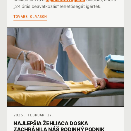
„24 órás beavatkozás” lehetőségét ígérték.
TOVÁBB OLVASOM
2025. FEBRUÁR 17.
NAJLEPŠIA ŽEHLIACA DOSKA
ZACHRÁNILA NÁŠ RODINNÝ PODNIK