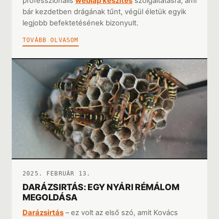
professzionális
weblap készítés
szolgáltatásra, ami
bár kezdetben drágának tűnt, végül életük egyik
legjobb befektetésének bizonyult.
TOVÁBB OLVASOM
2025. FEBRUÁR 13.
DARÁZSIRTÁS: EGY NYÁRI RÉMÁLOM
MEGOLDÁSA
Darázsirtás
– ez volt az első szó, amit Kovács