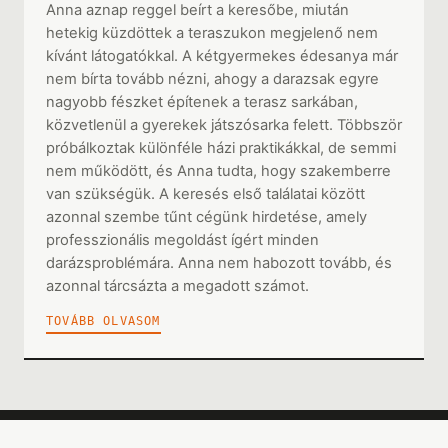
Anna aznap reggel beírt a keresőbe, miután
hetekig küzdöttek a teraszukon megjelenő nem
kívánt látogatókkal. A kétgyermekes édesanya már
nem bírta tovább nézni, ahogy a darazsak egyre
nagyobb fészket építenek a terasz sarkában,
közvetlenül a gyerekek játszósarka felett. Többször
próbálkoztak különféle házi praktikákkal, de semmi
nem működött, és Anna tudta, hogy szakemberre
van szükségük. A keresés első találatai között
azonnal szembe tűnt cégünk hirdetése, amely
professzionális megoldást ígért minden
darázsproblémára. Anna nem habozott tovább, és
azonnal tárcsázta a megadott számot.
TOVÁBB OLVASOM