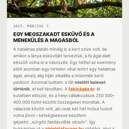
2025. MÁRCIUS 7.
EGY MEGSZAKADT ESKÜVŐ ÉS A
MENEKÜLÉS A MAGASBÓL
A hatalmas platán mindig is a kert szíve volt, de
amikor a lánya esküvőjét terveztük, a fa ágai alatt
készült volna el a nászszék. Egy héttel az esemény
előtt azonban egy hirtelen vihar letört egy hatalmas
ágat, amely alig híján eltalálta a műemlék kerti
pavilont. Azonnal tudtam: a fát
mielőtt baleset
történik
, el kell távolítani. A
fakivágás ár
-át
kutattam először, és a helyi vállalkozások 250 000–
400 000 forint közötti összegeket mondtak. A
válaszok között volt, aki csak két hét múlva tudott
volna jönni – kétségbeesve kezdtem
gépelni:
„sürgős faeltávolítás olcsón”
. Így
bukkantam rá a
alpinistafavago.hu
oldalára, ahol a