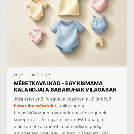
2025. JÚNIUS 17.
MÉRETKAVALKÁD – EGY KISMAMA
KALANDJAI A BABARUHÁK VILÁGÁBAN
Júlia értetlenül forgatta a kezében a különböző
babaruha méretek
et, miközben a
bevásárlóközpont gyermekruha részlegének
közepén állt. Az egyik címkén 0-3 hónap, a
másikon 56-os méret, a harmadikon pedig
egyszerűen csak egy „S” betű díszelgett. Hét