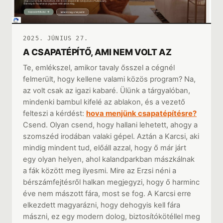
2025. JÚNIUS 27.
A CSAPATÉPÍTŐ, AMI NEM VOLT AZ
Te, emlékszel, amikor tavaly ősszel a cégnél
felmerült, hogy kellene valami közös program? Na,
az volt csak az igazi kabaré. Ülünk a tárgyalóban,
mindenki bambul kifelé az ablakon, és a vezető
felteszi a kérdést:
hova menjünk csapatépítésre?
Csend. Olyan csend, hogy hallani lehetett, ahogy a
szomszéd irodában valaki gépel. Aztán a Karcsi, aki
mindig mindent tud, előáll azzal, hogy ő már járt
egy olyan helyen, ahol kalandparkban mászkálnak
a fák között meg ilyesmi. Mire az Erzsi néni a
bérszámfejtésről halkan megjegyzi, hogy ő harminc
éve nem mászott fára, most se fog. A Karcsi erre
elkezdett magyarázni, hogy dehogyis kell fára
mászni, ez egy modern dolog, biztosítókötéllel meg